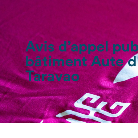
Avis d’appel pub
bâtiment Aute d
Taravao