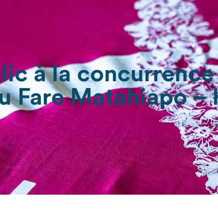
lic à la concurrenc
u Fare Matahiapo – 