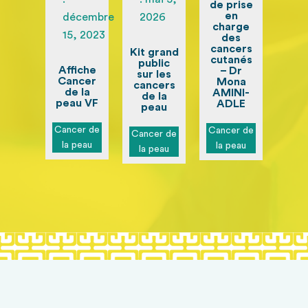
de prise
en
décembre
2026
charge
15, 2023
des
cancers
Kit grand
cutanés
public
Affiche
– Dr
sur les
Cancer
Mona
cancers
de la
AMINI-
de la
peau VF
ADLE
peau
Cancer de
Cancer de
Cancer de
la peau
la peau
la peau