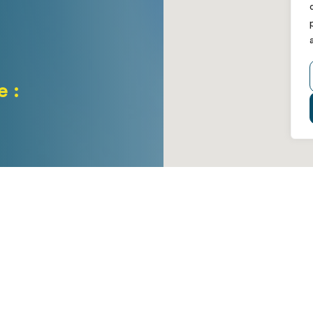
e :
ée C – 1er