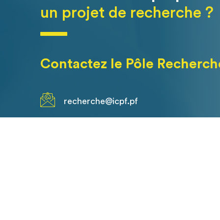
un projet de recherche ?
Contactez le Pôle Recherch
recherche@icpf.pf
+689 40 47 35 13
Centre de la mère et de l’enfant – Entr
Étage, Pirae, Tahiti, Polynésie française