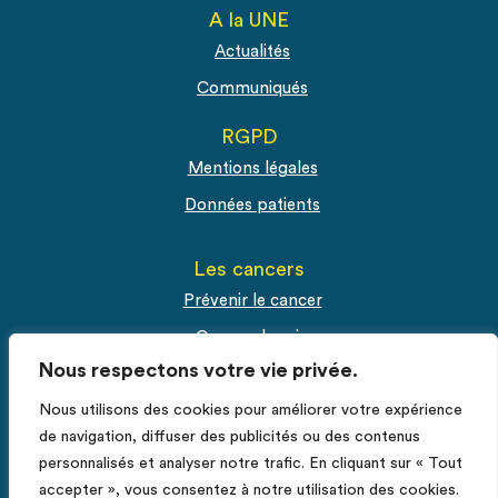
A la UNE
Actualités
Communiqués
RGPD
Mentions légales
Données patients
Les cancers
Prévenir le cancer
Cancer du sein
Nous respectons votre vie privée.
Cancer du col de l'utérus
Nous utilisons des cookies pour améliorer votre expérience
Cancer de la prostate
de navigation, diffuser des publicités ou des contenus
personnalisés et analyser notre trafic. En cliquant sur « Tout
Espace Pro
accepter », vous consentez à notre utilisation des cookies.