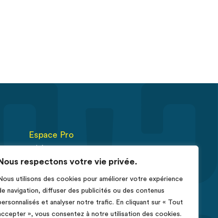
Espace Pro
Fiches RCP
Nous respectons votre vie privée.
Déclarer un cas de cancer
Nous utilisons des cookies pour améliorer votre expérience
érus
de navigation, diffuser des publicités ou des contenus
e
personnalisés et analyser notre trafic. En cliquant sur « Tout
accepter », vous consentez à notre utilisation des cookies.