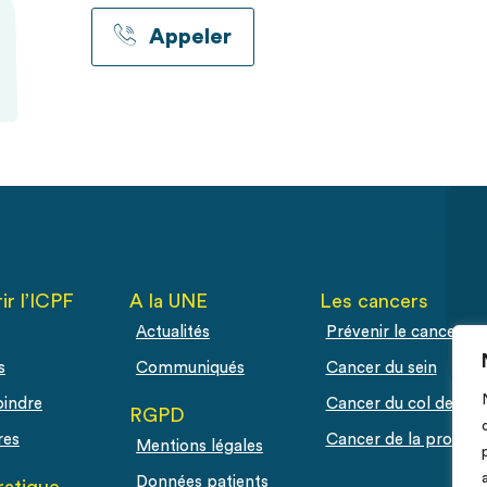
Appeler
ir l’ICPF
A la UNE
Les cancers
Actualités
Prévenir le cancer
s
Communiqués
Cancer du sein
oindre
Cancer du col de l'ut
RGPD
res
Cancer de la prostat
Mentions légales
Données patients