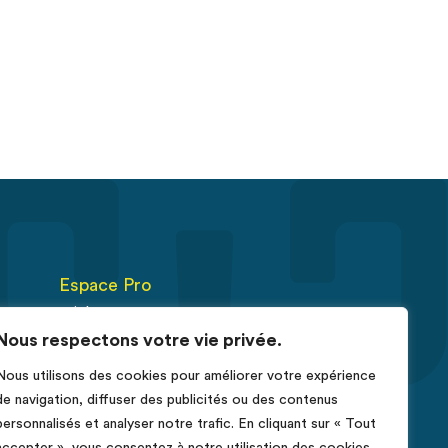
Espace Pro
Fiches RCP
Nous respectons votre vie privée.
Déclarer un cas de cancer
Nous utilisons des cookies pour améliorer votre expérience
érus
de navigation, diffuser des publicités ou des contenus
e
personnalisés et analyser notre trafic. En cliquant sur « Tout