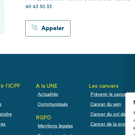
40 43 30 33
Appeler
ir l’ICPF
A la UNE
Les cancers
Actualités
Prévenir le cancer
s
Communiqués
Cancer du sein
oindre
Cancer du col de l'ut
RGPD
res
Cancer de la prostat
Mentions légales