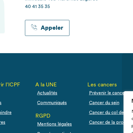
40 41 35 35
Appeler
ir l’ICPF
A la UNE
Les cancers
Actualités
Prévenir le cancer
s
Communiqués
Cancer du sein
oindre
Cancer du col de l'ut
RGPD
res
Cancer de la prostat
Mentions légales