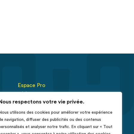
Espace Pro
Fiches RCP
Nous respectons votre vie privée.
Déclarer un cas de cancer
Nous utilisons des cookies pour améliorer votre expérience
érus
de navigation, diffuser des publicités ou des contenus
e
personnalisés et analyser notre trafic. En cliquant sur « Tout