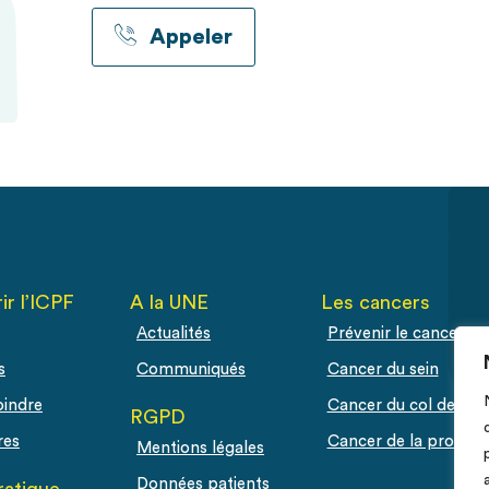
Appeler
ir l’ICPF
A la UNE
Les cancers
Actualités
Prévenir le cancer
s
Communiqués
Cancer du sein
oindre
Cancer du col de l'ut
RGPD
res
Cancer de la prostat
Mentions légales
Données patients