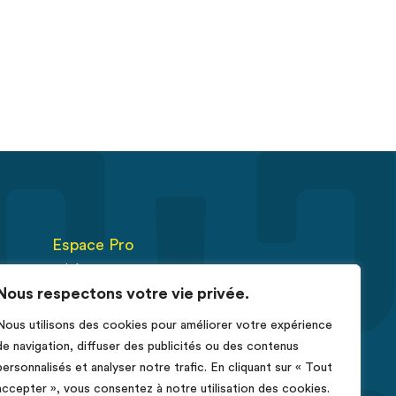
Espace Pro
Fiches RCP
Nous respectons votre vie privée.
Déclarer un cas de cancer
Nous utilisons des cookies pour améliorer votre expérience
érus
de navigation, diffuser des publicités ou des contenus
e
personnalisés et analyser notre trafic. En cliquant sur « Tout
accepter », vous consentez à notre utilisation des cookies.