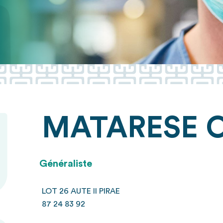
MATARESE
O
Généraliste
LOT 26 AUTE II PIRAE
87 24 83 92