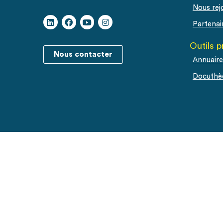
Nous rej
Partenai
Outils p
Nous contacter
Annuaire
Docuthè