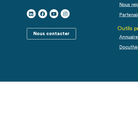
Nous rej
Partenai
Outils p
Nous contacter
Annuaire
Docuthè