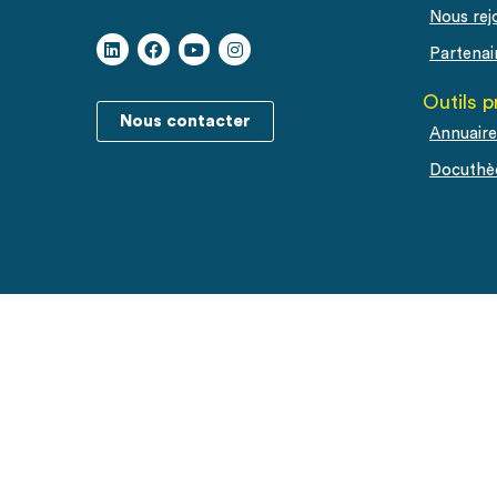
Nous rej
Partenai
Outils p
Nous contacter
Annuaire
Docuthè