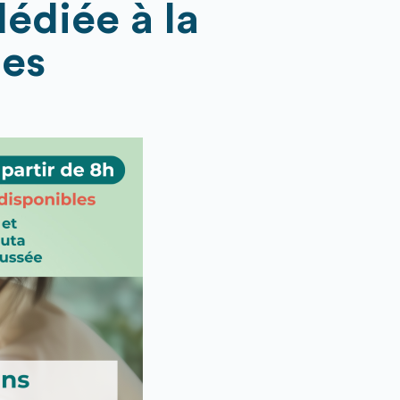
édiée à la
nes