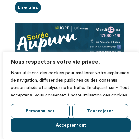
Lire plus
Nous respectons votre vie privée.
Nous utilisons des cookies pour améliorer votre expérience
de navigation, diffuser des publicités ou des contenus
personnalisés et analyser notre trafic. En cliquant sur « Tout
mai 19, 2025
accepter », vous consentez à notre utilisation des cookies.
Soirée Aupuru : Maladie et
traitement : En apprendre
Personnaliser
Tout rejeter
plus le cancer du sein
Accepter tout