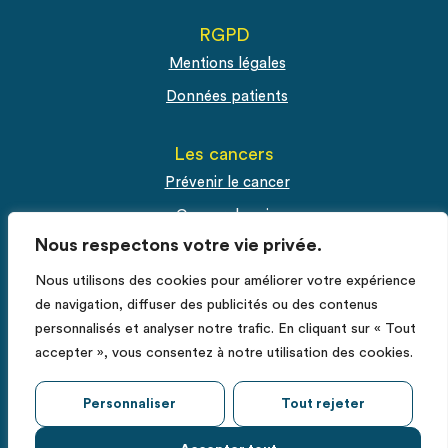
RGPD
Mentions légales
Données patients
Les cancers
Prévenir le cancer
Cancer du sein
Nous respectons votre vie privée.
Cancer du col de l'utérus
Nous utilisons des cookies pour améliorer votre expérience
Cancer de la prostate
de navigation, diffuser des publicités ou des contenus
personnalisés et analyser notre trafic. En cliquant sur « Tout
Espace Pro
accepter », vous consentez à notre utilisation des cookies.
Fiches RCP
Déclarer un cas de cancer
Personnaliser
Tout rejeter