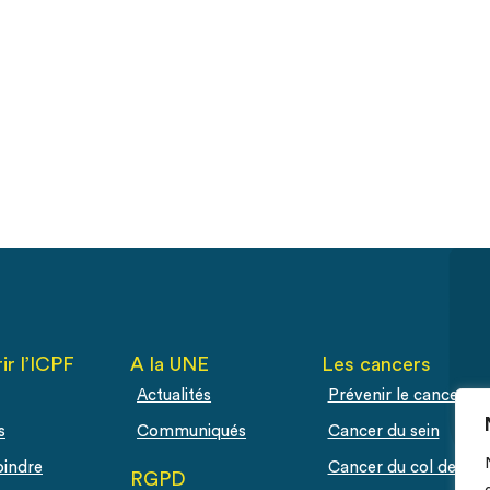
ir l’ICPF
A la UNE
Les cancers
Actualités
Prévenir le cancer
s
Communiqués
Cancer du sein
oindre
Cancer du col de l'ut
RGPD