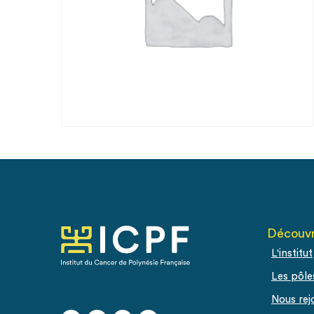
Découvr
L'institut
Les pôle
Nous rej