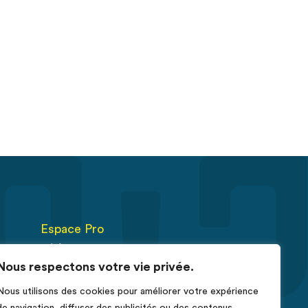
Espace Pro
Fiches RCP
Nous respectons votre vie privée.
Déclarer un cas de cancer
Nous utilisons des cookies pour améliorer votre expérience
érus