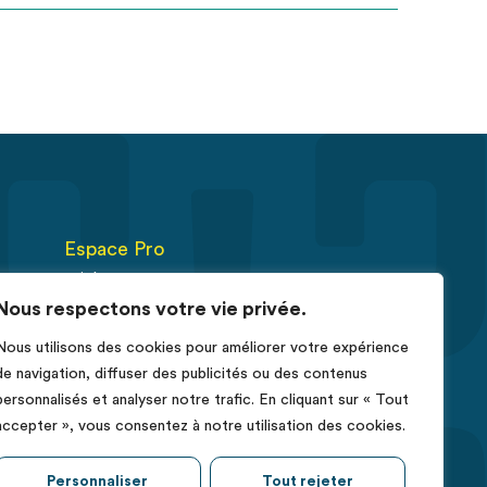
Espace Pro
Fiches RCP
Nous respectons votre vie privée.
Déclarer un cas de cancer
Nous utilisons des cookies pour améliorer votre expérience
érus
de navigation, diffuser des publicités ou des contenus
e
personnalisés et analyser notre trafic. En cliquant sur « Tout
accepter », vous consentez à notre utilisation des cookies.
Personnaliser
Tout rejeter