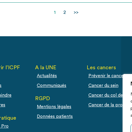
1
2
>>
ir l’ICPF
A la UNE
Les cancers
Actualités
Prévenir le cancer
s
Communiqués
Cancer du sein
oindre
Cancer du col de l'ut
RGPD
res
Cancer de la prostat
Mentions légales
Données patients
ratique
 Pro