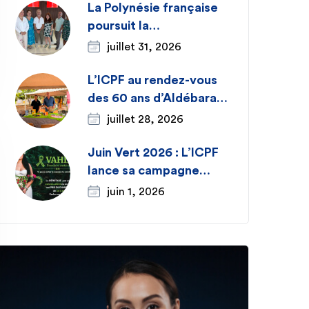
La Polynésie française
poursuit la
structuration de sa
juillet 31, 2026
recherche clinique avec
son intégration au
L’ICPF au rendez-vous
GIRCI Sud-Ouest
des 60 ans d’Aldébaran
Outre-mer
– Moruroa avec un
juillet 28, 2026
stand d’information sur
le cancer​
Juin Vert 2026 : L’ICPF
lance sa campagne
annuelle de
juin 1, 2026
sensibilisation au
cancer du col de
l’utérus