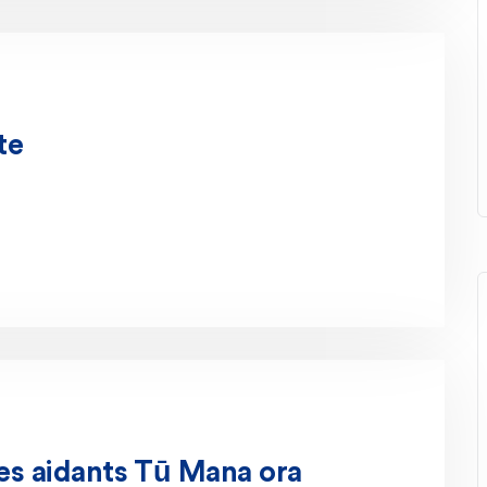
te
des aidants Tū Mana ora