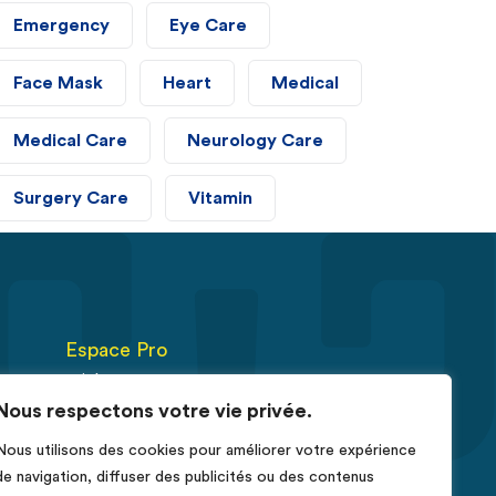
Emergency
Eye Care
Face Mask
Heart
Medical
Medical Care
Neurology Care
Surgery Care
Vitamin
Espace Pro
Fiches RCP
Nous respectons votre vie privée.
Déclarer un cas de cancer
Nous utilisons des cookies pour améliorer votre expérience
érus
de navigation, diffuser des publicités ou des contenus
e